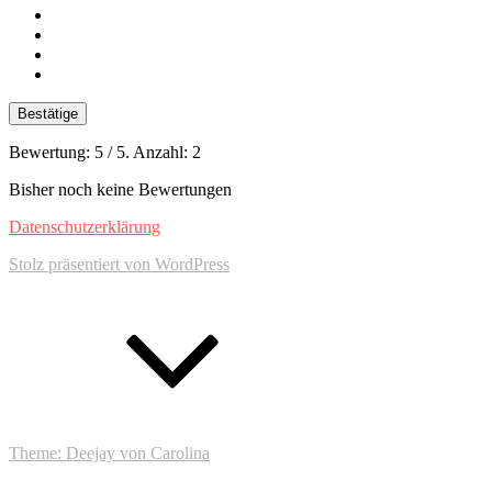
Bestätige
Bewertung:
5
/ 5. Anzahl:
2
Bisher noch keine Bewertungen
Footer-
Datenschutzerklärung
Inhalt
Stolz präsentiert von WordPress
Zum
Anfang
Theme: Deejay von Carolina