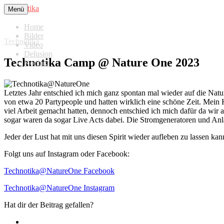
Zum
Technotika
Menü
Inhalt
springen
Home
Bilder
Technotika
Video
Delusion
Technotika Camp @ Nature One 2023
Kontakt
Letztes Jahr entschied ich mich ganz spontan mal wieder auf die Nat
von etwa 20 Partypeople und hatten wirklich eine schöne Zeit. Mein
viel Arbeit gemacht hatten, dennoch entschied ich mich dafür da wir 
sogar waren da sogar Live Acts dabei. Die Stromgeneratoren und Anla
Jeder der Lust hat mit uns diesen Spirit wieder aufleben zu lassen ka
Folgt uns auf Instagram oder Facebook:
Technotika@NatureOne Facebook
Technotika@NatureOne Instagram
Hat dir der Beitrag gefallen?