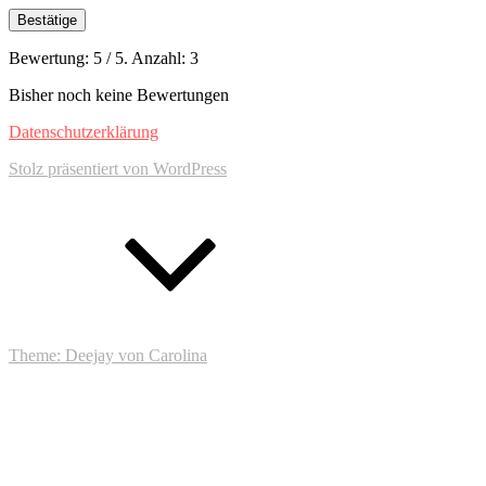
Bestätige
Bewertung:
5
/ 5. Anzahl:
3
Bisher noch keine Bewertungen
Footer-
Datenschutzerklärung
Inhalt
Stolz präsentiert von WordPress
Zum
Anfang
Theme: Deejay von Carolina