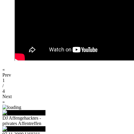
«
Prev
1
/
4
Next
»
DJ Affengehacktes -
privates Affentreffen