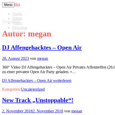
Zum
Technotika
Menü
Inhalt
springen
Home
Bilder
Technotika
Video
Delusion
Autor:
megan
Kontakt
DJ Affengehacktes – Open Air
28. August 2023
von
megan
360° Video DJ Affengehacktes – Open Air Privates Affentreffen (26.
zu einer privaten Open Air Party geladen. •…
DJ Affengehacktes – Open Air weiterlesen
Kategorien:
Uncategorized
New Track „Unstoppable“!
2. November 2018
2. November 2018
von
megan