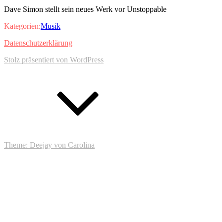
Dave Simon stellt sein neues Werk vor Unstoppable
Kategorien:
Musik
Footer-
Datenschutzerklärung
Inhalt
Stolz präsentiert von WordPress
Zum
Anfang
Theme: Deejay von Carolina